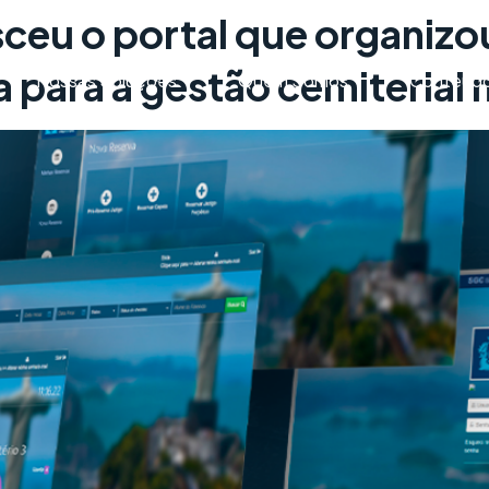
ceu o portal que organizou
 para a gestão cemiterial 
Nossas Soluções
Quem Somos
Conteúd