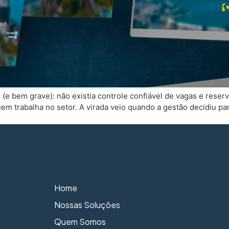
e bem grave): não existia controle confiável de vagas e reserv
quem trabalha no setor. A virada veio quando a gestão decidiu pa
Home
Nossas Soluções
Quem Somos